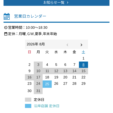
お知らせ一覧
chevron_right
営業日カレンダー
営業時間：10:00～18:30
av_timer
定休：月曜,ＧＷ,夏季,年末年始
date_range
2026年 8月
日
月
火
水
木
金
土
1
2
3
4
5
6
7
8
9
10
11
12
13
14
15
16
17
18
19
20
21
22
23
24
26
27
28
29
25
30
31
定休日
沿岸店舗 定休日