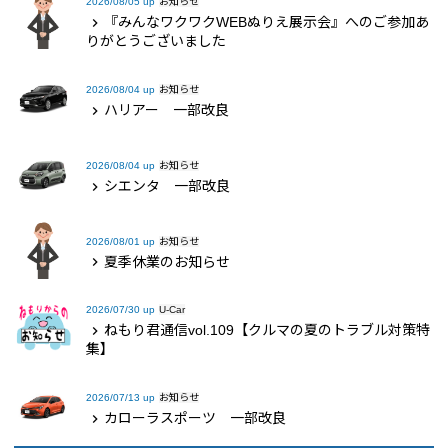
2026/08/05 up
お知らせ
『みんなワクワクWEBぬりえ展示会』へのご参加あ
chevron_right
りがとうございました
2026/08/04 up
お知らせ
ハリアー 一部改良
chevron_right
2026/08/04 up
お知らせ
シエンタ 一部改良
chevron_right
2026/08/01 up
お知らせ
夏季休業のお知らせ
chevron_right
2026/07/30 up
U-Car
ねもり君通信vol.109【クルマの夏のトラブル対策特
chevron_right
集】
2026/07/13 up
お知らせ
カローラスポーツ 一部改良
chevron_right