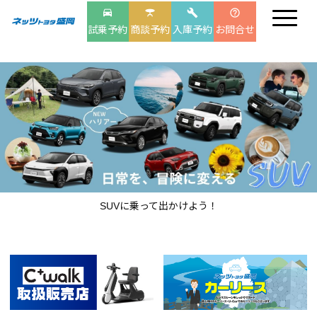
drive_eta
table_bar
build
help_outline
試乗予約
商談予約
入庫予約
お問合せ
SUVに乗って出かけよう！