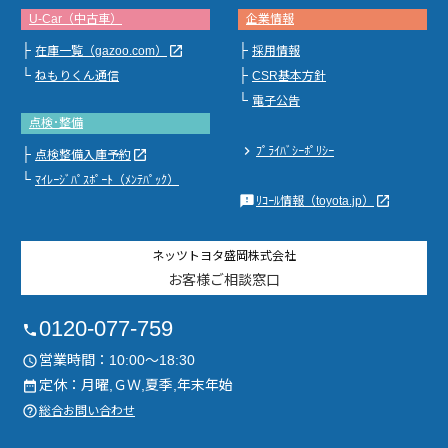
U-Car（中古車）
企業情報
├
├
launch
在庫一覧（gazoo.com）
採用情報
└
├
ねもりくん通信
CSR基本方針
└
電子公告
点検･整備
chevron_right
ﾌﾟﾗｲﾊﾞｼｰﾎﾟﾘｼｰ
├
launch
点検整備入庫予約
└
ﾏｲﾚｰｼﾞﾊﾟｽﾎﾟｰﾄ（ﾒﾝﾃﾊﾟｯｸ）
feedback
launch
ﾘｺｰﾙ情報（toyota.jp）
ネッツトヨタ盛岡株式会社
お客様ご相談窓口
0120-077-759
phone
営業時間：10:00～18:30
access_time
定休：月曜,ＧＷ,夏季,年末年始
date_range
help_outline
総合お問い合わせ