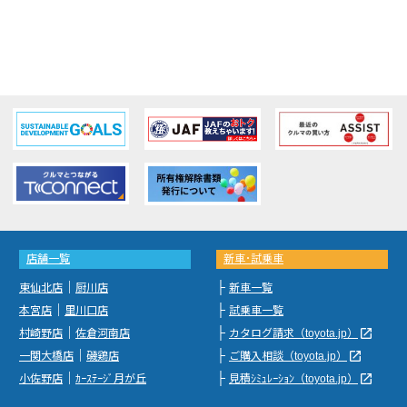
店舗一覧
新車･試乗車
｜
├
東仙北店
厨川店
新車一覧
｜
├
本宮店
里川口店
試乗車一覧
｜
├
launch
村崎野店
佐倉河南店
カタログ請求（toyota.jp）
｜
├
launch
一関大橋店
磯鶏店
ご購入相談（toyota.jp）
｜
├
launch
小佐野店
ｶｰｽﾃｰｼﾞ月が丘
見積ｼﾐｭﾚｰｼｮﾝ（toyota.jp）