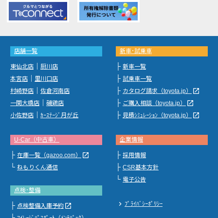
店舗一覧
新車･試乗車
｜
├
東仙北店
厨川店
新車一覧
｜
├
本宮店
里川口店
試乗車一覧
｜
├
launch
村崎野店
佐倉河南店
カタログ請求（toyota.jp）
｜
├
launch
一関大橋店
磯鶏店
ご購入相談（toyota.jp）
｜
├
launch
小佐野店
ｶｰｽﾃｰｼﾞ月が丘
見積ｼﾐｭﾚｰｼｮﾝ（toyota.jp）
U-Car（中古車）
企業情報
├
├
launch
在庫一覧（gazoo.com）
採用情報
└
├
ねもりくん通信
CSR基本方針
└
電子公告
点検･整備
chevron_right
ﾌﾟﾗｲﾊﾞｼｰﾎﾟﾘｼｰ
├
launch
点検整備入庫予約
└