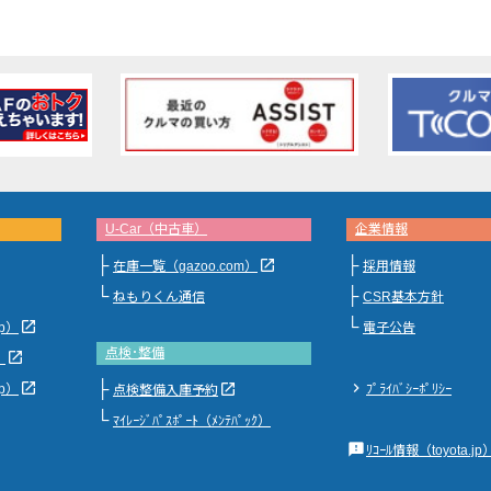
U-Car（中古車）
企業情報
├
├
launch
在庫一覧（gazoo.com）
採用情報
└
├
ねもりくん通信
CSR基本方針
└
launch
jp）
電子公告
点検･整備
launch
）
├
launch
chevron_right
launch
jp）
ﾌﾟﾗｲﾊﾞｼｰﾎﾟﾘｼｰ
点検整備入庫予約
└
ﾏｲﾚｰｼﾞﾊﾟｽﾎﾟｰﾄ（ﾒﾝﾃﾊﾟｯｸ）
feedback
ﾘｺｰﾙ情報（toyota.jp