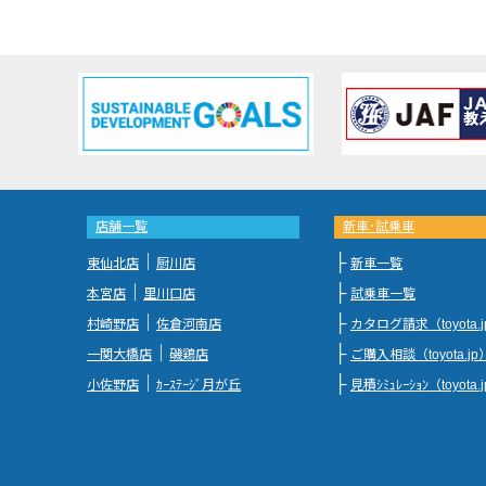
店舗一覧
新車･試乗車
｜
├
東仙北店
厨川店
新車一覧
｜
├
本宮店
里川口店
試乗車一覧
｜
├
村崎野店
佐倉河南店
カタログ請求（toyota.
｜
├
一関大橋店
磯鶏店
ご購入相談（toyota.jp
｜
├
小佐野店
ｶｰｽﾃｰｼﾞ月が丘
見積ｼﾐｭﾚｰｼｮﾝ（toyota.