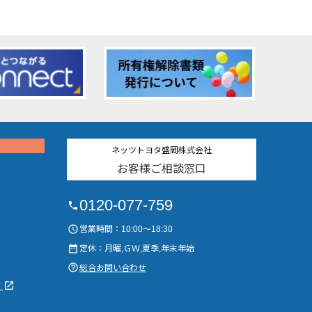
ネッツトヨタ盛岡株式会社
お客様ご相談窓口
0120-077-759
phone
access_time
営業時間：10:00～18:30
date_range
定休：月曜,ＧＷ,夏季,年末年始
help_outline
総合お問い合わせ
launch
）