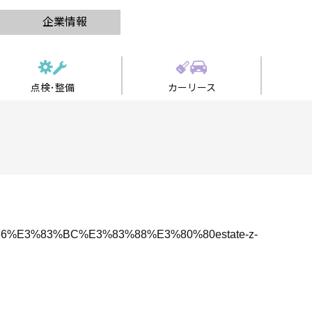
企業情報
点検･整備
カーリース
86%E3%83%BC%E3%83%88%E3%80%80estate-z-