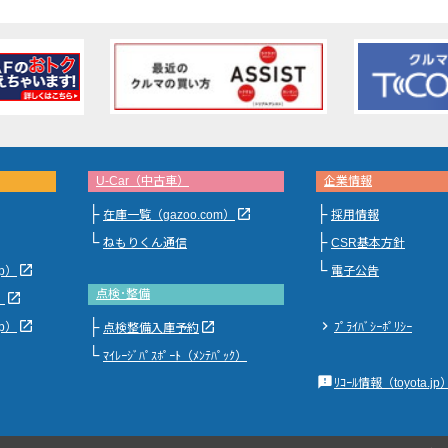
U-Car（中古車）
企業情報
├
├
launch
在庫一覧（gazoo.com）
採用情報
└
├
ねもりくん通信
CSR基本方針
└
launch
jp）
電子公告
点検･整備
launch
）
├
launch
chevron_right
launch
jp）
ﾌﾟﾗｲﾊﾞｼｰﾎﾟﾘｼｰ
点検整備入庫予約
└
ﾏｲﾚｰｼﾞﾊﾟｽﾎﾟｰﾄ（ﾒﾝﾃﾊﾟｯｸ）
feedback
ﾘｺｰﾙ情報（toyota.jp