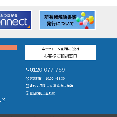
ネッツトヨタ盛岡株式会社
お客様ご相談窓口
0120-077-759
phone
access_time
営業時間：10:00～18:30
date_range
定休：月曜,ＧＷ,夏季,年末年始
help_outline
総合お問い合わせ
launch
）