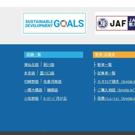
店舗一覧
新車･試乗車
｜
├
東仙北店
厨川店
新車一覧
｜
├
本宮店
里川口店
試乗車一覧
｜
├
村崎野店
佐倉河南店
カタログ請求（toyota.
｜
├
一関大橋店
磯鶏店
ご購入相談（toyota.jp
｜
├
小佐野店
ｶｰｽﾃｰｼﾞ月が丘
見積ｼﾐｭﾚｰｼｮﾝ（toyota.