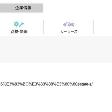
企業情報
点検･整備
カーリース
86%E3%83%BC%E3%83%88%E3%80%80estate-z/