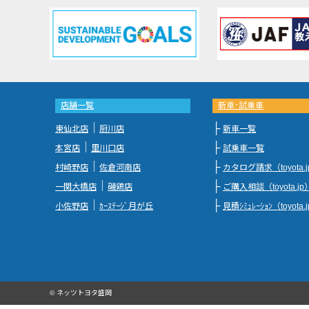
店舗一覧
新車･試乗車
｜
├
東仙北店
厨川店
新車一覧
｜
├
本宮店
里川口店
試乗車一覧
｜
├
村崎野店
佐倉河南店
カタログ請求（toyota.
｜
├
一関大橋店
磯鶏店
ご購入相談（toyota.jp
｜
├
小佐野店
ｶｰｽﾃｰｼﾞ月が丘
見積ｼﾐｭﾚｰｼｮﾝ（toyota.
© ネッツトヨタ盛岡