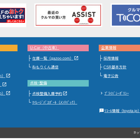
U-Car（中古車）
企業情報
├
├
launch
在庫一覧（gazoo.com）
採用情報
└
├
ねもりくん通信
CSR基本方針
└
launch
jp）
電子公告
点検･整備
launch
）
├
launch
chevron_right
launch
jp）
ﾌﾟﾗｲﾊﾞｼｰﾎﾟﾘｼｰ
点検整備入庫予約
└
ﾏｲﾚｰｼﾞﾊﾟｽﾎﾟｰﾄ（ﾒﾝﾃﾊﾟｯｸ）
feedback
ﾘｺｰﾙ情報（toyota.jp
ネッ