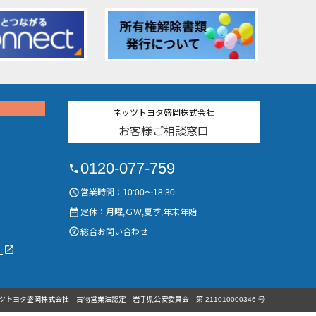
ネッツトヨタ盛岡株式会社
お客様ご相談窓口
0120-077-759
phone
access_time
営業時間：10:00～18:30
date_range
定休：月曜,ＧＷ,夏季,年末年始
help_outline
総合お問い合わせ
launch
）
ツトヨタ盛岡株式会社
古物営業法認定
岩手県公安委員会
第 211010000346 号