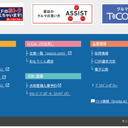
U-Car（中古車）
企業情報
├
├
launch
在庫一覧（gazoo.com）
採用情報
└
├
ねもりくん通信
CSR基本方針
└
launch
jp）
電子公告
点検･整備
launch
）
├
launch
chevron_right
launch
jp）
ﾌﾟﾗｲﾊﾞｼｰﾎﾟﾘｼｰ
点検整備入庫予約
└
ﾏｲﾚｰｼﾞﾊﾟｽﾎﾟｰﾄ（ﾒﾝﾃﾊﾟｯｸ）
feedback
ﾘｺｰﾙ情報（toyota.jp
ネッ