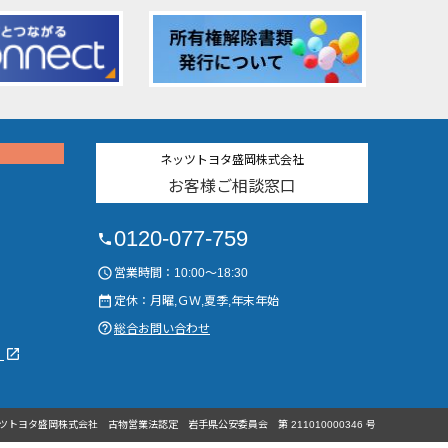
ネッツトヨタ盛岡株式会社
お客様ご相談窓口
0120-077-759
phone
access_time
営業時間：10:00～18:30
date_range
定休：月曜,ＧＷ,夏季,年末年始
help_outline
総合お問い合わせ
launch
）
ツトヨタ盛岡株式会社
古物営業法認定
岩手県公安委員会
第 211010000346 号