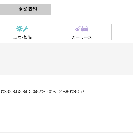
企業情報
点検･整備
カーリース
AA%E3%83%B3%E3%82%B0%E3%80%80z/