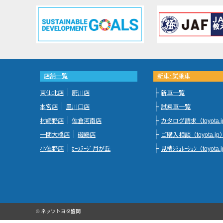
店舗一覧
新車･試乗車
｜
├
東仙北店
厨川店
新車一覧
｜
├
本宮店
里川口店
試乗車一覧
｜
├
村崎野店
佐倉河南店
カタログ請求（toyota.
｜
├
一関大橋店
磯鶏店
ご購入相談（toyota.jp
｜
├
小佐野店
ｶｰｽﾃｰｼﾞ月が丘
見積ｼﾐｭﾚｰｼｮﾝ（toyota.
© ネッツトヨタ盛岡