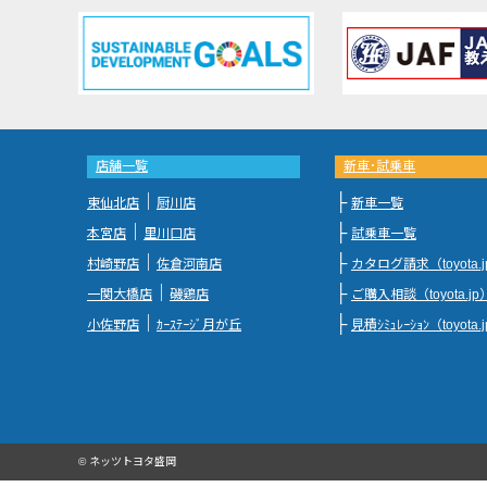
店舗一覧
新車･試乗車
｜
├
東仙北店
厨川店
新車一覧
｜
├
本宮店
里川口店
試乗車一覧
｜
├
村崎野店
佐倉河南店
カタログ請求（toyota.
｜
├
一関大橋店
磯鶏店
ご購入相談（toyota.jp
｜
├
小佐野店
ｶｰｽﾃｰｼﾞ月が丘
見積ｼﾐｭﾚｰｼｮﾝ（toyota.
© ネッツトヨタ盛岡