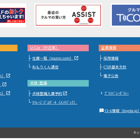
U-Car（中古車）
企業情報
├
├
launch
在庫一覧（gazoo.com）
採用情報
└
├
ねもりくん通信
CSR基本方針
└
launch
jp）
電子公告
点検･整備
launch
）
├
launch
chevron_right
launch
jp）
ﾌﾟﾗｲﾊﾞｼｰﾎﾟﾘｼｰ
点検整備入庫予約
└
ﾏｲﾚｰｼﾞﾊﾟｽﾎﾟｰﾄ（ﾒﾝﾃﾊﾟｯｸ）
feedback
ﾘｺｰﾙ情報（toyota.jp
ネッ