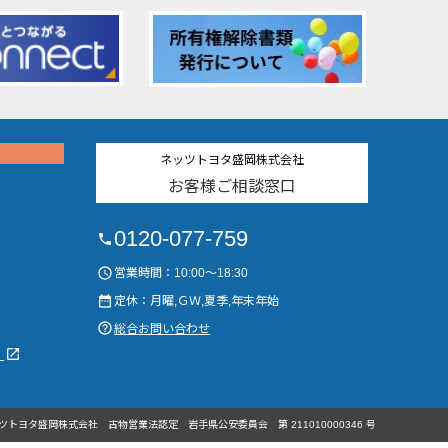
ネッツトヨタ盛岡株式会社
お客様ご相談窓口
0120-077-759
phone
access_time
営業時間：10:00～18:30
date_range
定休：月曜,ＧＷ,夏季,年末年始
help_outline
総合お問い合わせ
launch
）
ツトヨタ盛岡株式会社
古物営業法認定
岩手県公安委員会
第 211010000346 号