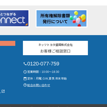
ネッツトヨタ盛岡株式会社
お客様ご相談窓口
0120-077-759
phone
access_time
営業時間：10:00～18:30
date_range
定休：月曜,ＧＷ,夏季,年末年始
help_outline
総合お問い合わせ
launch
）