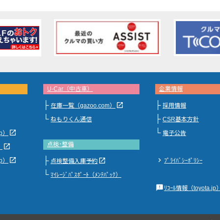
U-Car（中古車）
企業情報
├
├
launch
在庫一覧（gazoo.com）
採用情報
└
├
ねもりくん通信
CSR基本方針
└
launch
jp）
電子公告
点検･整備
launch
）
├
launch
chevron_right
launch
jp）
ﾌﾟﾗｲﾊﾞｼｰﾎﾟﾘｼｰ
点検整備入庫予約
└
ﾏｲﾚｰｼﾞﾊﾟｽﾎﾟｰﾄ（ﾒﾝﾃﾊﾟｯｸ）
feedback
ﾘｺｰﾙ情報（toyota.jp