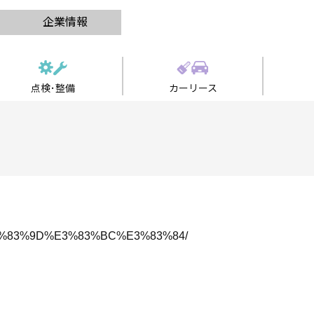
企業情報
点検･整備
カーリース
E3%83%9D%E3%83%BC%E3%83%84/