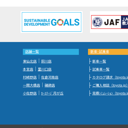
店舗一覧
新車･試乗車
｜
├
東仙北店
厨川店
新車一覧
｜
├
本宮店
里川口店
試乗車一覧
｜
├
村崎野店
佐倉河南店
カタログ請求（toyota.
｜
├
一関大橋店
磯鶏店
ご購入相談（toyota.jp
｜
├
小佐野店
ｶｰｽﾃｰｼﾞ月が丘
見積ｼﾐｭﾚｰｼｮﾝ（toyota.