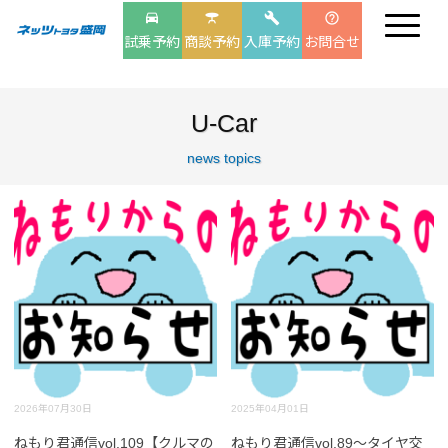
drive_eta
table_bar
build
help_outline
試乗予約
商談予約
入庫予約
お問合せ
U-Car
news topics
2026年07月30日
2025年04月01日
ねもり君通信vol.109【クルマの
ねもり君通信vol.89～タイヤ交