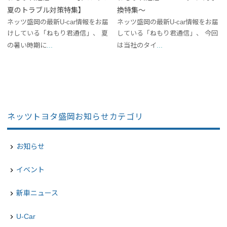
夏のトラブル対策特集】
換特集～
ネッツ盛岡の最新U-car情報をお届
ネッツ盛岡の最新U-car情報をお届
けしている「ねもり君通信」、 夏
している「ねもり君通信」、 今回
...
...
の暑い時期に
は当社のタイ
ネッツトヨタ盛岡お知らせカテゴリ
お知らせ
navigate_next
イベント
navigate_next
新車ニュース
navigate_next
U-Car
navigate_next