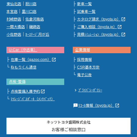
｜
├
東仙北店
厨川店
新車一覧
｜
├
本宮店
里川口店
試乗車一覧
｜
├
launch
村崎野店
佐倉河南店
カタログ請求（toyota.jp）
｜
├
launch
一関大橋店
磯鶏店
ご購入相談（toyota.jp）
｜
├
launch
小佐野店
ｶｰｽﾃｰｼﾞ月が丘
見積ｼﾐｭﾚｰｼｮﾝ（toyota.jp）
U-Car（中古車）
企業情報
├
├
launch
在庫一覧（gazoo.com）
採用情報
└
├
ねもりくん通信
CSR基本方針
└
電子公告
点検･整備
chevron_right
ﾌﾟﾗｲﾊﾞｼｰﾎﾟﾘｼｰ
├
launch
点検整備入庫予約
└
ﾏｲﾚｰｼﾞﾊﾟｽﾎﾟｰﾄ（ﾒﾝﾃﾊﾟｯｸ）
feedback
launch
ﾘｺｰﾙ情報（toyota.jp）
ネッツトヨタ盛岡株式会社
お客様ご相談窓口