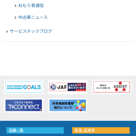
ねもり君通信
chevron_right
中古車ニュース
chevron_right
サービステックブログ
navigate_next
店舗一覧
新車･試乗車