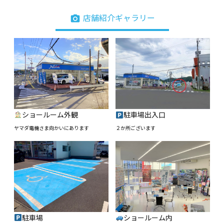
photo_camera
店舗紹介ギャラリー
ショールーム外観
駐車場出入口
ヤマダ電機さま向かいにあります
２か所ございます
駐車場
ショールーム内