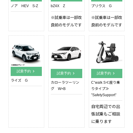
ノア HEV S-Z
bZ4X Z
プリウス G
※試乗車は一部改
※試乗車は一部改
良前のモデルです
良前のモデルです
chevron_right
試乗予約
chevron_right
chevron_right
試乗予約
試乗予約
ライズ G
カローラツーリン
C⁺walk S≪座り乗
グ W×B
りタイプ≫
”SafetySupport”
自宅周辺での出
張試乗もご相談
に乗ります