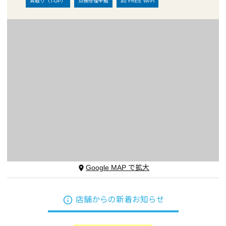
買取り（T-UP）
点検修理全般
au FREE Wi-Fi
Google MAP で拡大
place
info_outline
店舗からの新着お知らせ