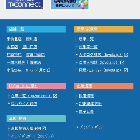
店舗一覧
新車･試乗車
｜
├
東仙北店
厨川店
新車一覧
｜
├
本宮店
里川口店
試乗車一覧
｜
├
launch
村崎野店
佐倉河南店
カタログ請求（toyota.jp）
｜
├
launch
一関大橋店
磯鶏店
ご購入相談（toyota.jp）
｜
├
launch
小佐野店
ｶｰｽﾃｰｼﾞ月が丘
見積ｼﾐｭﾚｰｼｮﾝ（toyota.jp）
U-Car（中古車）
企業情報
├
├
launch
在庫一覧（gazoo.com）
採用情報
└
├
ねもりくん通信
CSR基本方針
└
電子公告
点検･整備
chevron_right
ﾌﾟﾗｲﾊﾞｼｰﾎﾟﾘｼｰ
├
launch
点検整備入庫予約
└
ﾏｲﾚｰｼﾞﾊﾟｽﾎﾟｰﾄ（ﾒﾝﾃﾊﾟｯｸ）