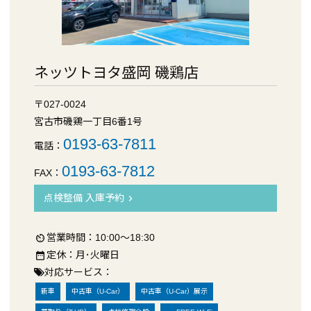
ネッツトヨタ盛岡 磯鶏店
〒027-0024
宮古市磯鶏一丁目6番1号
0193-63-7811
電話：
0193-63-7812
FAX：
点検整備 入庫予約
chevron_right
営業時間：10:00～18:30
av_timer
定休：月･火曜日
date_range
対応サービス：
新車
中古車（U-Car）
中古車（U-Car）展示