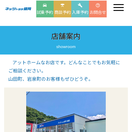
drive_eta
table_bar
build
help_outline
試乗予約
商談予約
入庫予約
お問合せ
店舗案内
showroom
アットホームなお店です。どんなことでもお気軽に
ご相談ください。
山田町、岩泉町のお客様もぜひどうぞ。