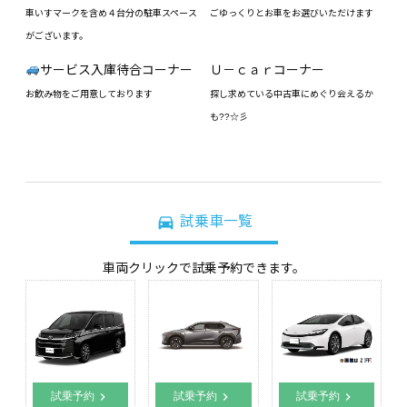
車いすマークを含め４台分の駐車スペース
ごゆっくりとお車をお選びいただけます
がございます。
サービス入庫待合コーナー
Ｕ－ｃａｒコーナー
お飲み物をご用意しております
探し求めている中古車にめぐり会えるか
も??☆彡
directions_car
試乗車一覧
車両クリックで試乗予約できます。
chevron_right
chevron_right
chevron_right
試乗予約
試乗予約
試乗予約