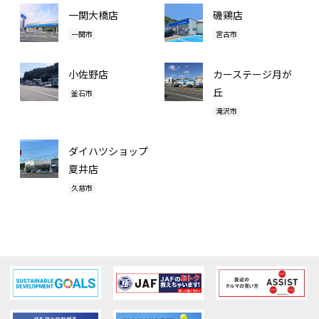
一関大橋店
磯鶏店
一関市
宮古市
小佐野店
カーステージ月が
丘
釜石市
滝沢市
ダイハツショップ
夏井店
久慈市