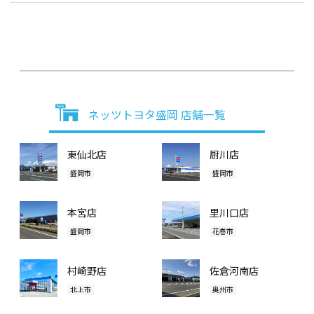
ネッツトヨタ盛岡 店舗一覧
東仙北店
厨川店
盛岡市
盛岡市
本宮店
里川口店
盛岡市
花巻市
村崎野店
佐倉河南店
北上市
奥州市