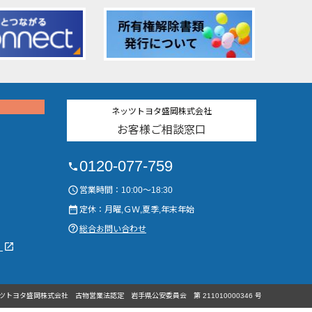
ネッツトヨタ盛岡株式会社
お客様ご相談窓口
0120-077-759
phone
access_time
営業時間：10:00～18:30
date_range
定休：月曜,ＧＷ,夏季,年末年始
help_outline
総合お問い合わせ
launch
）
ツトヨタ盛岡株式会社
古物営業法認定
岩手県公安委員会
第 211010000346 号