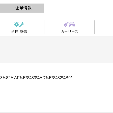
企業情報
点検･整備
カーリース
%B9%E3%82%AF%E3%83%AD%E3%82%B9/