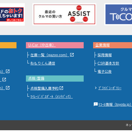
U-Car（中古車）
企業情報
├
├
launch
在庫一覧（gazoo.com）
採用情報
└
├
ねもりくん通信
CSR基本方針
└
launch
jp）
電子公告
点検･整備
launch
）
├
launch
chevron_right
launch
jp）
ﾌﾟﾗｲﾊﾞｼｰﾎﾟﾘｼｰ
点検整備入庫予約
└
ﾏｲﾚｰｼﾞﾊﾟｽﾎﾟｰﾄ（ﾒﾝﾃﾊﾟｯｸ）
feedback
ﾘｺｰﾙ情報（toyota.jp
ネッ