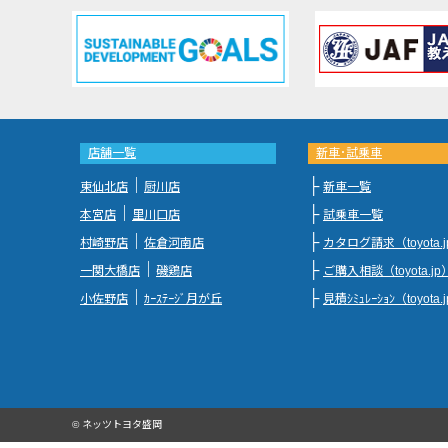
店舗一覧
新車･試乗車
｜
├
東仙北店
厨川店
新車一覧
｜
├
本宮店
里川口店
試乗車一覧
｜
├
村崎野店
佐倉河南店
カタログ請求（toyota.
｜
├
一関大橋店
磯鶏店
ご購入相談（toyota.jp
｜
├
小佐野店
ｶｰｽﾃｰｼﾞ月が丘
見積ｼﾐｭﾚｰｼｮﾝ（toyota.
© ネッツトヨタ盛岡