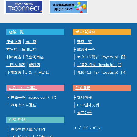
店舗一覧
新車･試乗車
｜
├
東仙北店
厨川店
新車一覧
｜
├
本宮店
里川口店
試乗車一覧
｜
├
launch
村崎野店
佐倉河南店
カタログ請求（toyota.jp）
｜
├
launch
一関大橋店
磯鶏店
ご購入相談（toyota.jp）
｜
├
launch
小佐野店
ｶｰｽﾃｰｼﾞ月が丘
見積ｼﾐｭﾚｰｼｮﾝ（toyota.jp）
U-Car（中古車）
企業情報
├
├
launch
在庫一覧（gazoo.com）
採用情報
└
├
ねもりくん通信
CSR基本方針
└
電子公告
点検･整備
chevron_right
ﾌﾟﾗｲﾊﾞｼｰﾎﾟﾘｼｰ
├
launch
点検整備入庫予約
└