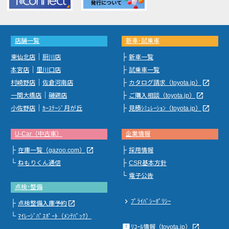
店舗一覧
新車･試乗車
｜
├
東仙北店
厨川店
新車一覧
｜
├
本宮店
里川口店
試乗車一覧
｜
├
launch
村崎野店
佐倉河南店
カタログ請求（toyota.jp）
｜
├
launch
一関大橋店
磯鶏店
ご購入相談（toyota.jp）
｜
├
launch
小佐野店
ｶｰｽﾃｰｼﾞ月が丘
見積ｼﾐｭﾚｰｼｮﾝ（toyota.jp）
U-Car（中古車）
企業情報
├
├
launch
在庫一覧（gazoo.com）
採用情報
└
├
ねもりくん通信
CSR基本方針
└
電子公告
点検･整備
chevron_right
ﾌﾟﾗｲﾊﾞｼｰﾎﾟﾘｼｰ
├
launch
点検整備入庫予約
└
ﾏｲﾚｰｼﾞﾊﾟｽﾎﾟｰﾄ（ﾒﾝﾃﾊﾟｯｸ）
feedback
launch
ﾘｺｰﾙ情報（toyota.jp）