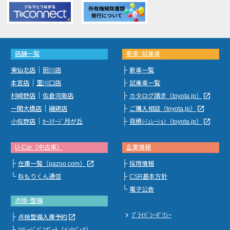
店舗一覧
新車･試乗車
｜
├
東仙北店
厨川店
新車一覧
｜
├
本宮店
里川口店
試乗車一覧
｜
├
launch
村崎野店
佐倉河南店
カタログ請求（toyota.jp）
｜
├
launch
一関大橋店
磯鶏店
ご購入相談（toyota.jp）
｜
├
launch
小佐野店
ｶｰｽﾃｰｼﾞ月が丘
見積ｼﾐｭﾚｰｼｮﾝ（toyota.jp）
U-Car（中古車）
企業情報
├
├
launch
在庫一覧（gazoo.com）
採用情報
└
├
ねもりくん通信
CSR基本方針
└
電子公告
点検･整備
chevron_right
ﾌﾟﾗｲﾊﾞｼｰﾎﾟﾘｼｰ
├
launch
点検整備入庫予約
└