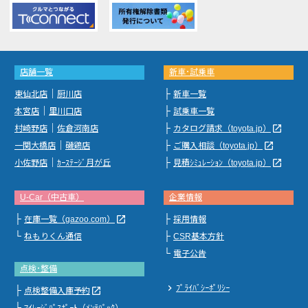
店舗一覧
新車･試乗車
｜
├
東仙北店
厨川店
新車一覧
｜
├
本宮店
里川口店
試乗車一覧
｜
├
launch
村崎野店
佐倉河南店
カタログ請求（toyota.jp）
｜
├
launch
一関大橋店
磯鶏店
ご購入相談（toyota.jp）
｜
├
launch
小佐野店
ｶｰｽﾃｰｼﾞ月が丘
見積ｼﾐｭﾚｰｼｮﾝ（toyota.jp）
U-Car（中古車）
企業情報
├
├
launch
在庫一覧（gazoo.com）
採用情報
└
├
ねもりくん通信
CSR基本方針
└
電子公告
点検･整備
chevron_right
ﾌﾟﾗｲﾊﾞｼｰﾎﾟﾘｼｰ
├
launch
点検整備入庫予約
└