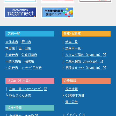
店舗一覧
新車･試乗車
｜
├
東仙北店
厨川店
新車一覧
｜
├
本宮店
里川口店
試乗車一覧
｜
├
launch
村崎野店
佐倉河南店
カタログ請求（toyota.jp）
｜
├
launch
一関大橋店
磯鶏店
ご購入相談（toyota.jp）
｜
├
launch
小佐野店
ｶｰｽﾃｰｼﾞ月が丘
見積ｼﾐｭﾚｰｼｮﾝ（toyota.jp）
U-Car（中古車）
企業情報
├
├
launch
在庫一覧（gazoo.com）
採用情報
└
├
ねもりくん通信
CSR基本方針
└
電子公告
点検･整備
chevron_right
ﾌﾟﾗｲﾊﾞｼｰﾎﾟﾘｼｰ
├