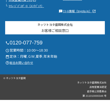
launch
点検整備入庫予約
└
ﾏｲﾚｰｼﾞﾊﾟｽﾎﾟｰﾄ（ﾒﾝﾃﾊﾟｯｸ）
feedback
launch
ﾘｺｰﾙ情報（toyota.jp）
ネッツトヨタ盛岡株式会社
お客様ご相談窓口
0120-077-759
phone
営業時間：10:00～18:30
access_time
定休：月曜,ＧＷ,夏季,年末年始
date_range
help_outline
総合お問い合わせ
© ネッツトヨタ盛岡
ネッツトヨタ盛岡株式会社
古物営業法認定
岩手県公安委員会
第 211010000346 号