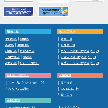
店舗一覧
新車･試乗車
｜
├
東仙北店
厨川店
新車一覧
｜
├
本宮店
里川口店
試乗車一覧
｜
├
launch
村崎野店
佐倉河南店
カタログ請求（toyota.jp）
｜
├
launch
一関大橋店
磯鶏店
ご購入相談（toyota.jp）
｜
├
launch
小佐野店
ｶｰｽﾃｰｼﾞ月が丘
見積ｼﾐｭﾚｰｼｮﾝ（toyota.jp）
U-Car（中古車）
企業情報
├
├
launch
在庫一覧（gazoo.com）
採用情報
└
├
ねもりくん通信
CSR基本方針
└
電子公告
点検･整備
chevron_right
ﾌﾟﾗｲﾊﾞｼｰﾎﾟﾘｼｰ
├