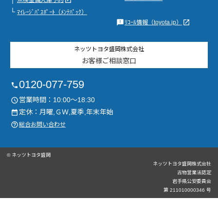
launch
点検整備入庫予約
└
ﾏｲﾚｰｼﾞﾊﾟｽﾎﾟｰﾄ（ﾒﾝﾃﾊﾟｯｸ）
feedback
launch
ﾘｺｰﾙ情報（toyota.jp）
ネッツトヨタ盛岡株式会社
お客様ご相談窓口
0120-077-759
phone
営業時間：10:00～18:30
access_time
定休：月曜,ＧＷ,夏季,年末年始
date_range
help_outline
総合お問い合わせ
© ネッツトヨタ盛岡
ネッツトヨタ盛岡株式会社
古物営業法認定
岩手県公安委員会
第 211010000346 号