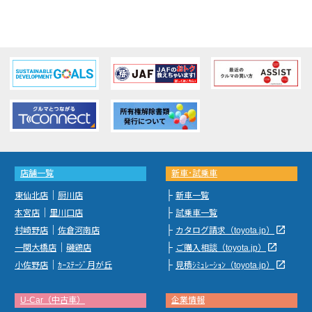
店舗一覧
新車･試乗車
｜
├
東仙北店
厨川店
新車一覧
｜
├
本宮店
里川口店
試乗車一覧
｜
├
launch
村崎野店
佐倉河南店
カタログ請求（toyota.jp）
｜
├
launch
一関大橋店
磯鶏店
ご購入相談（toyota.jp）
｜
├
launch
小佐野店
ｶｰｽﾃｰｼﾞ月が丘
見積ｼﾐｭﾚｰｼｮﾝ（toyota.jp）
U-Car（中古車）
企業情報