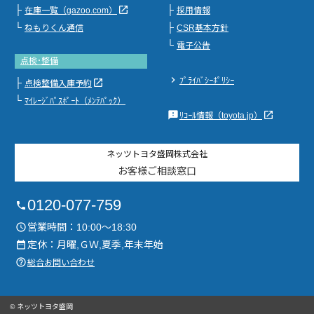
├
├
launch
在庫一覧（gazoo.com）
採用情報
└
├
ねもりくん通信
CSR基本方針
└
電子公告
点検･整備
chevron_right
ﾌﾟﾗｲﾊﾞｼｰﾎﾟﾘｼｰ
├
launch
点検整備入庫予約
└
ﾏｲﾚｰｼﾞﾊﾟｽﾎﾟｰﾄ（ﾒﾝﾃﾊﾟｯｸ）
feedback
launch
ﾘｺｰﾙ情報（toyota.jp）
ネッツトヨタ盛岡株式会社
お客様ご相談窓口
0120-077-759
phone
営業時間：10:00～18:30
access_time
定休：月曜,ＧＷ,夏季,年末年始
date_range
help_outline
総合お問い合わせ
© ネッツトヨタ盛岡