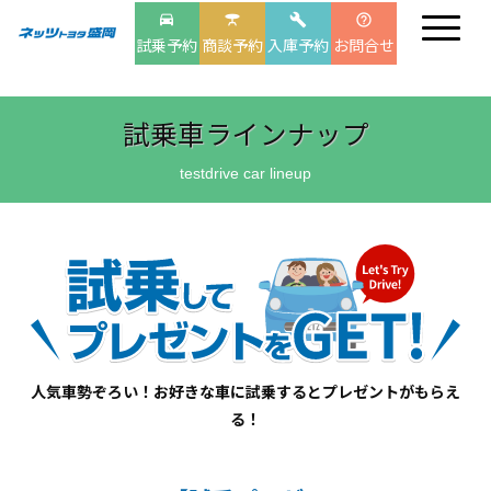
drive_eta
table_bar
build
help_outline
試乗予約
商談予約
入庫予約
お問合せ
試乗車ラインナップ
testdrive car lineup
人気車勢ぞろい！お好きな車に試乗するとプレゼントがもらえ
る！