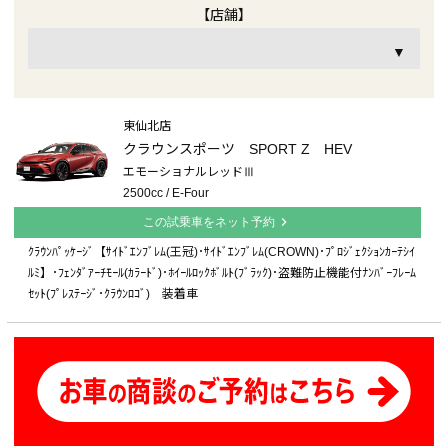
【店舗】
▼
東仙北店
クラウンスポーツ SPORT Z HEV
エモーショナルレッドⅢ
2500cc / E-Four
chevron_right
この試乗車をネット予約
ｸﾗｳﾝﾊﾟｯｹｰｼﾞ【ｻｲﾄﾞｴﾝﾌﾞﾚﾑ(王冠)･ｻｲﾄﾞｴﾝﾌﾞﾚﾑ(CROWN)･ﾌﾟﾛｼﾞｪｸｼｮﾝｶｰﾃｼｲ
ﾙﾐ】･ﾌｪﾝﾀﾞｱｰﾁﾓｰﾙ(ｶﾗｰﾄﾞ)･ﾎｲｰﾙﾛｯｸﾎﾞﾙﾄ(ﾌﾞﾗｯｸ)･盗難防止機能付ﾅﾝﾊﾞｰﾌﾚｰﾑ
ｾｯﾄ(ﾌﾟﾚｽﾃｰｼﾞ･ｸﾗｳﾝﾛｺﾞ) 装着車