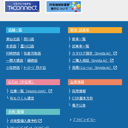
店舗一覧
新車･試乗車
｜
├
東仙北店
厨川店
新車一覧
｜
├
本宮店
里川口店
試乗車一覧
｜
├
launch
村崎野店
佐倉河南店
カタログ請求（toyota.jp）
｜
├
launch
一関大橋店
磯鶏店
ご購入相談（toyota.jp）
｜
├
launch
小佐野店
ｶｰｽﾃｰｼﾞ月が丘
見積ｼﾐｭﾚｰｼｮﾝ（toyota.jp）
U-Car（中古車）
企業情報
├
├
launch
在庫一覧（gazoo.com）
採用情報
└
├
ねもりくん通信
CSR基本方針
└
電子公告
点検･整備
chevron_right
ﾌﾟﾗｲﾊﾞｼｰﾎﾟﾘｼｰ
├
launch
点検整備入庫予約
└