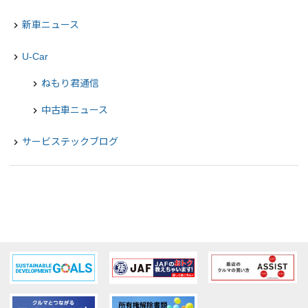
新車ニュース
navigate_next
U-Car
navigate_next
ねもり君通信
chevron_right
中古車ニュース
chevron_right
サービステックブログ
navigate_next