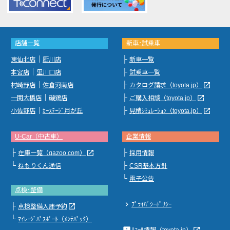
店舗一覧
新車･試乗車
｜
├
東仙北店
厨川店
新車一覧
｜
├
本宮店
里川口店
試乗車一覧
｜
├
launch
村崎野店
佐倉河南店
カタログ請求（toyota.jp）
｜
├
launch
一関大橋店
磯鶏店
ご購入相談（toyota.jp）
｜
├
launch
小佐野店
ｶｰｽﾃｰｼﾞ月が丘
見積ｼﾐｭﾚｰｼｮﾝ（toyota.jp）
U-Car（中古車）
企業情報
├
├
launch
在庫一覧（gazoo.com）
採用情報
└
├
ねもりくん通信
CSR基本方針
└
電子公告
点検･整備
chevron_right
ﾌﾟﾗｲﾊﾞｼｰﾎﾟﾘｼｰ
├
launch
点検整備入庫予約
└
ﾏｲﾚｰｼﾞﾊﾟｽﾎﾟｰﾄ（ﾒﾝﾃﾊﾟｯｸ）