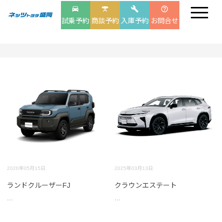
drive_eta
table_bar
build
help_outline
試乗予約
商談予約
入庫予約
お問合せ
2026年05月15日
2025年03月13日
ランドクルーザーFJ
クラウンエステート
...
...