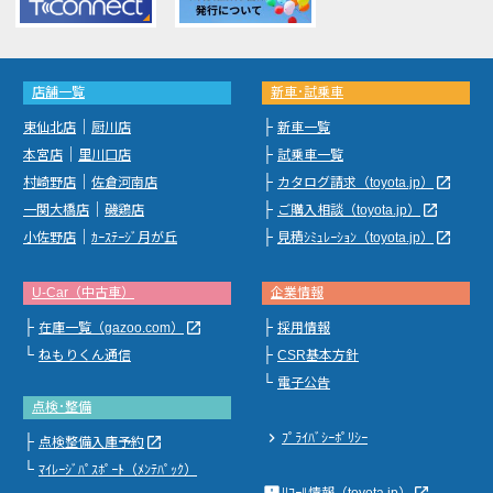
店舗一覧
新車･試乗車
｜
├
東仙北店
厨川店
新車一覧
｜
├
本宮店
里川口店
試乗車一覧
｜
├
launch
村崎野店
佐倉河南店
カタログ請求（toyota.jp）
｜
├
launch
一関大橋店
磯鶏店
ご購入相談（toyota.jp）
｜
├
launch
小佐野店
ｶｰｽﾃｰｼﾞ月が丘
見積ｼﾐｭﾚｰｼｮﾝ（toyota.jp）
U-Car（中古車）
企業情報
├
├
launch
在庫一覧（gazoo.com）
採用情報
└
├
ねもりくん通信
CSR基本方針
└
電子公告
点検･整備
chevron_right
ﾌﾟﾗｲﾊﾞｼｰﾎﾟﾘｼｰ
├
launch
点検整備入庫予約
└
ﾏｲﾚｰｼﾞﾊﾟｽﾎﾟｰﾄ（ﾒﾝﾃﾊﾟｯｸ）