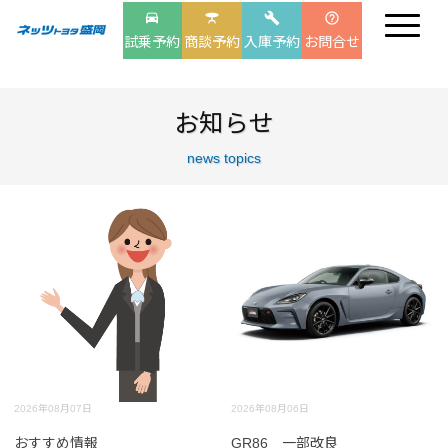
drive_eta
table_bar
build
help_outline
試乗予約
商談予約
入庫予約
お問合せ
お知らせ
news topics
2026年08月07日
2026年08月06日
おすすめ情報
GR86 一部改良