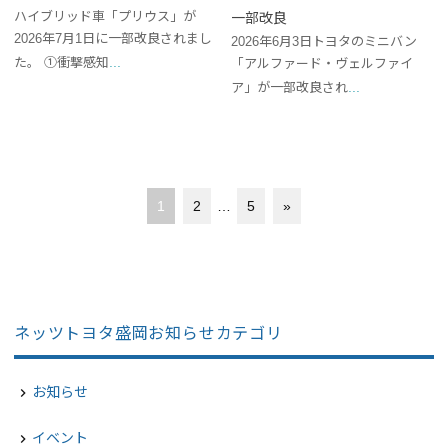
ハイブリッド車「プリウス」が
一部改良
2026年7月1日に一部改良されまし
2026年6月3日トヨタのミニバン
...
た。 ➀衝撃感知
「アルファード・ヴェルファイ
...
ア」が一部改良され
1
2
…
5
»
ネッツトヨタ盛岡お知らせカテゴリ
お知らせ
navigate_next
イベント
navigate_next