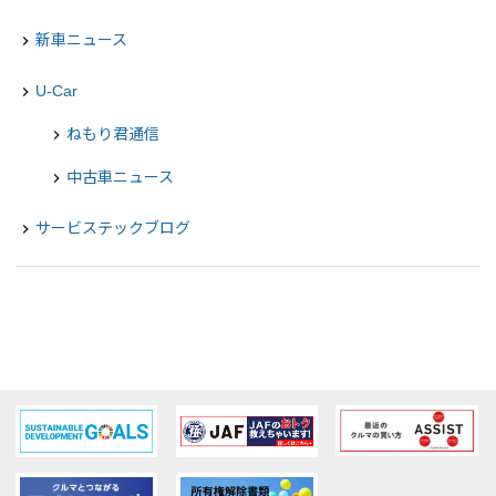
新車ニュース
navigate_next
U-Car
navigate_next
ねもり君通信
chevron_right
中古車ニュース
chevron_right
サービステックブログ
navigate_next