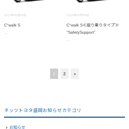
2023年06月08日
2023年06月08日
C⁺walk S
C⁺walk S≪座り乗りタイプ≫
...
”SafetySupport”
...
1
2
»
ネッツトヨタ盛岡お知らせカテゴリ
お知らせ
navigate_next