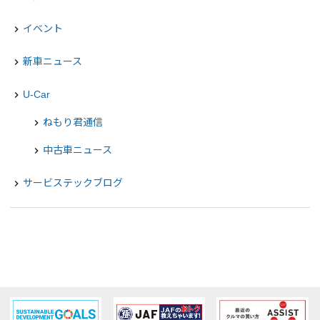
イベント
navigate_next
新車ニュース
navigate_next
U-Car
navigate_next
ねもり君通信
chevron_right
中古車ニュース
chevron_right
サービステックブログ
navigate_next