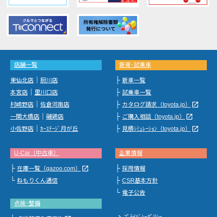
店舗一覧
新車･試乗車
｜
├
東仙北店
厨川店
新車一覧
｜
├
本宮店
里川口店
試乗車一覧
｜
├
launch
村崎野店
佐倉河南店
カタログ請求（toyota.jp）
｜
├
launch
一関大橋店
磯鶏店
ご購入相談（toyota.jp）
｜
├
launch
小佐野店
ｶｰｽﾃｰｼﾞ月が丘
見積ｼﾐｭﾚｰｼｮﾝ（toyota.jp）
U-Car（中古車）
企業情報
├
├
launch
在庫一覧（gazoo.com）
採用情報
└
├
ねもりくん通信
CSR基本方針
└
電子公告
点検･整備