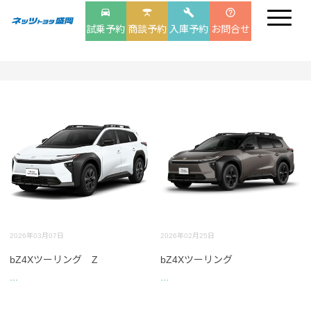
drive_eta
table_bar
build
help_outline
試乗予約
商談予約
入庫予約
お問合せ
2026年03月07日
2026年02月25日
bZ4Xツーリング Z
bZ4Xツーリング
...
...