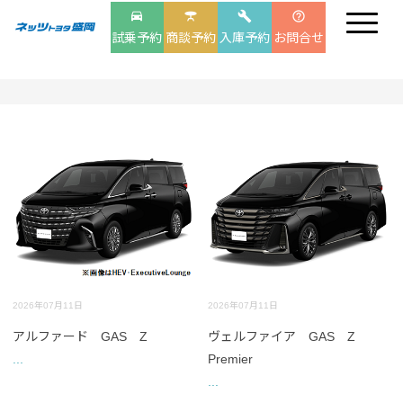
drive_eta
table_bar
build
help_outline
試乗予約
商談予約
入庫予約
お問合せ
2026年07月11日
2026年07月11日
アルファード GAS Z
ヴェルファイア GAS Z
...
Premier
...