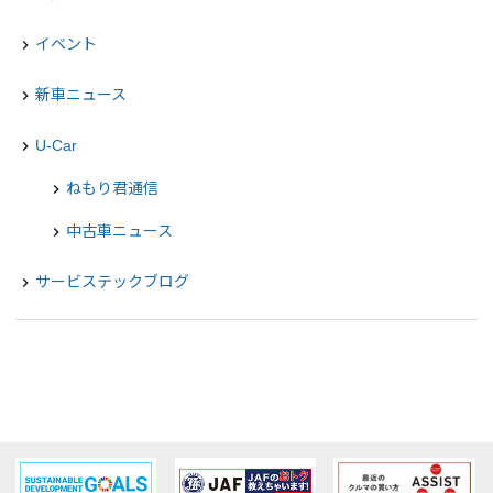
イベント
navigate_next
新車ニュース
navigate_next
U-Car
navigate_next
ねもり君通信
chevron_right
中古車ニュース
chevron_right
サービステックブログ
navigate_next