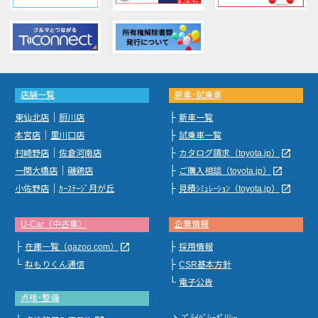
店舗一覧
新車･試乗車
｜
├
東仙北店
厨川店
新車一覧
｜
├
本宮店
里川口店
試乗車一覧
｜
├
launch
村崎野店
佐倉河南店
カタログ請求（toyota.jp）
｜
├
launch
一関大橋店
磯鶏店
ご購入相談（toyota.jp）
｜
├
launch
小佐野店
ｶｰｽﾃｰｼﾞ月が丘
見積ｼﾐｭﾚｰｼｮﾝ（toyota.jp）
U-Car（中古車）
企業情報
├
├
launch
在庫一覧（gazoo.com）
採用情報
└
├
ねもりくん通信
CSR基本方針
└
電子公告
点検･整備