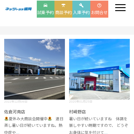
drive_eta
table_bar
build
help_outline
試乗予約
商談予約
入庫予約
お問合せ
2022年12月06日
2020年01月25日
佐倉河南店
村崎野店
夏休み大商談会開催中
連日
暑い日が続いていますね 体調を
蒸し暑い日が続いていますね。熱
崩しやすい時期ですので、 どうぞ
...
...
中症や
お身体に気を付けて