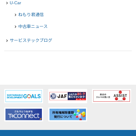
U-Car
navigate_next
ねもり君通信
chevron_right
中古車ニュース
chevron_right
サービステックブログ
navigate_next