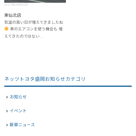
2017年08月09日
東仙北店
気温の高い日が増えてきましたね
車のエアコンを使う機会も 増
...
えてきたのではない
ネッツトヨタ盛岡お知らせカテゴリ
お知らせ
navigate_next
イベント
navigate_next
新車ニュース
navigate_next