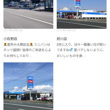
2017年09月01日
2017年09月01日
小佐野店
厨川店
夏休み大商談会
ミニバンは
8月に入り、日々一層暑い日が続い
ネッツ盛岡!! 皆様のご来店を心よ
てますね
夏バテしないように、
...
...
りお待ちしており
おいしいものを食