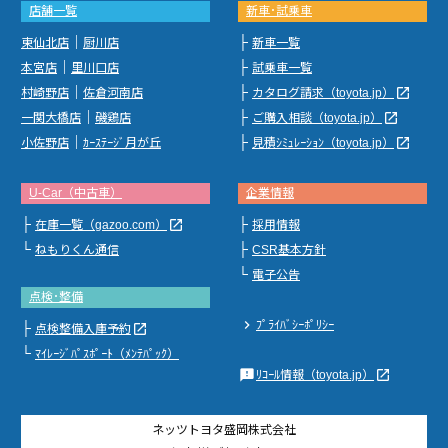
店舗一覧
新車･試乗車
｜
├
東仙北店
厨川店
新車一覧
｜
├
本宮店
里川口店
試乗車一覧
｜
├
launch
村崎野店
佐倉河南店
カタログ請求（toyota.jp）
｜
├
launch
一関大橋店
磯鶏店
ご購入相談（toyota.jp）
｜
├
launch
小佐野店
ｶｰｽﾃｰｼﾞ月が丘
見積ｼﾐｭﾚｰｼｮﾝ（toyota.jp）
U-Car（中古車）
企業情報
├
├
launch
在庫一覧（gazoo.com）
採用情報
└
├
ねもりくん通信
CSR基本方針
└
電子公告
点検･整備
chevron_right
ﾌﾟﾗｲﾊﾞｼｰﾎﾟﾘｼｰ
├
launch
点検整備入庫予約
└
ﾏｲﾚｰｼﾞﾊﾟｽﾎﾟｰﾄ（ﾒﾝﾃﾊﾟｯｸ）
feedback
launch
ﾘｺｰﾙ情報（toyota.jp）
ネッツトヨタ盛岡株式会社