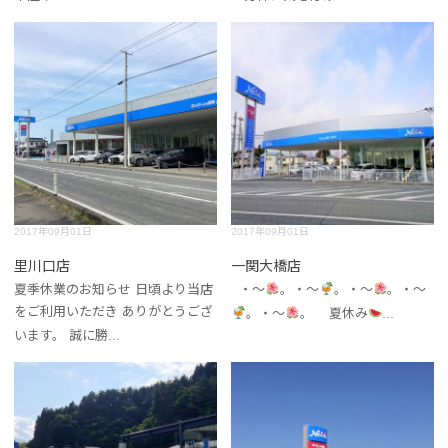
2017年09月01日
2017年09月01日
里川口店
一関大橋店
夏季休業のお知らせ 日頃より当店
・～
。・～
。・～
。・～
をご利用いただき ありがとうござ
...
。・～
。 夏休み
...
います。 誠に勝