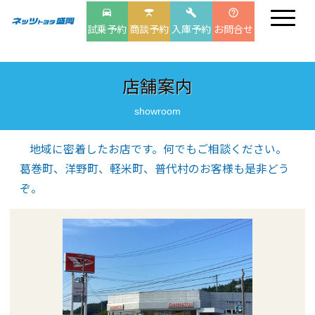
drive_eta
table_bar
build
help_outline
試乗予約
商談予約
入庫予約
お問合せ
店舗案内
showroom
地域に密着したお店です。何でもご相談ください。
葛巻町、洋野町、軽米町、普代村のお客様も是非どう
ぞ。