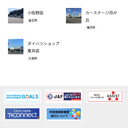
小佐野店
カーステージ月が
丘
釜石市
滝沢市
ダイハツショップ
夏井店
久慈市