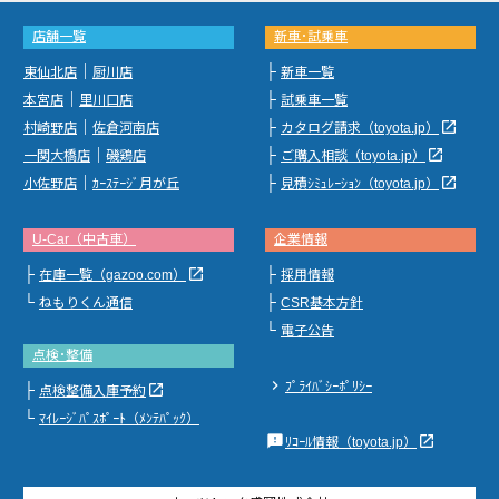
店舗一覧
新車･試乗車
｜
├
東仙北店
厨川店
新車一覧
｜
├
本宮店
里川口店
試乗車一覧
｜
├
launch
村崎野店
佐倉河南店
カタログ請求（toyota.jp）
｜
├
launch
一関大橋店
磯鶏店
ご購入相談（toyota.jp）
｜
├
launch
小佐野店
ｶｰｽﾃｰｼﾞ月が丘
見積ｼﾐｭﾚｰｼｮﾝ（toyota.jp）
U-Car（中古車）
企業情報
├
├
launch
在庫一覧（gazoo.com）
採用情報
└
├
ねもりくん通信
CSR基本方針
└
電子公告
点検･整備
chevron_right
ﾌﾟﾗｲﾊﾞｼｰﾎﾟﾘｼｰ
├
launch
点検整備入庫予約
└
ﾏｲﾚｰｼﾞﾊﾟｽﾎﾟｰﾄ（ﾒﾝﾃﾊﾟｯｸ）
feedback
launch
ﾘｺｰﾙ情報（toyota.jp）