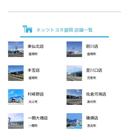
ネッツトヨタ盛岡 店舗一覧
東仙北店
厨川店
盛岡市
盛岡市
本宮店
里川口店
盛岡市
花巻市
村崎野店
佐倉河南店
北上市
奥州市
一関大橋店
磯鶏店
一関市
宮古市