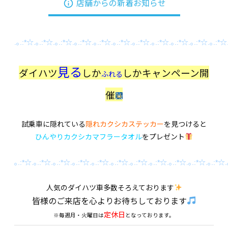
info_outline
店舗からの新着お知らせ
.｡.:*☆.｡.:*☆.｡.:*☆.｡.:*☆.｡.:*☆.｡.:*☆.｡.:*☆.｡.:*☆.｡.:*☆.｡.:*☆.｡.:*☆
見る
ダイハツ
しか
しかキャンペーン開
ふれる
催
試乗車に隠れている
隠れカクシカステッカー
を見つけると
ひんやりカクシカマフラータオル
をプレゼント
｡.:*☆.｡.:*☆.｡.:*☆.｡.:*☆.｡.:*☆.｡.:*☆.｡.:*☆.｡.:*☆.｡.:*☆.｡.:*☆.｡.:*☆.
人気のダイハツ車多数そろえております
皆様のご来店を心よりお待ちしております
定休日
※毎週月・火曜日は
となっております。