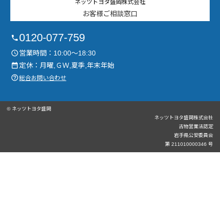
ネッツトヨタ盛岡株式会社
お客様ご相談窓口
0120-077-759
phone
営業時間：10:00～18:30
access_time
定休：月曜,ＧＷ,夏季,年末年始
date_range
help_outline
総合お問い合わせ
© ネッツトヨタ盛岡
ネッツトヨタ盛岡株式会社
古物営業法認定
岩手県公安委員会
第 211010000346 号