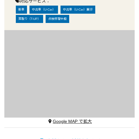
対応サービス：
新車
中古車（U-Car）
中古車（U-Car）展示
買取り（T-UP）
点検修理全般
Google MAP で拡大
place