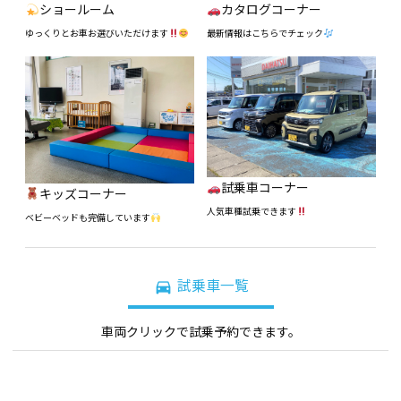
ショールーム
カタログコーナー
ゆっくりとお車お選びいただけます
最新情報はこちらでチェック
試乗車コーナー
キッズコーナー
人気車種試乗できます
ベビーベッドも完備しています
directions_car
試乗車一覧
車両クリックで試乗予約できます。