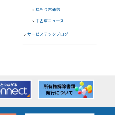
ねもり君通信
chevron_right
中古車ニュース
chevron_right
サービステックブログ
navigate_next