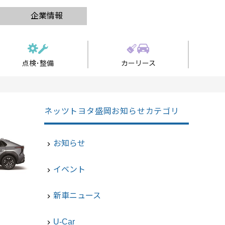
企業情報
点検･整備
カーリース
ネッツトヨタ盛岡お知らせカテゴリ
お知らせ
navigate_next
イベント
navigate_next
新車ニュース
navigate_next
U-Car
navigate_next