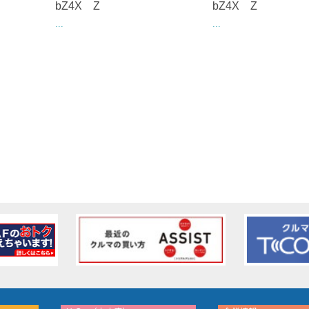
bZ4X Z
bZ4X Z
...
...