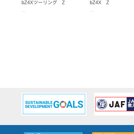
bZ4Xツーリング Z
bZ4X Z
...
...