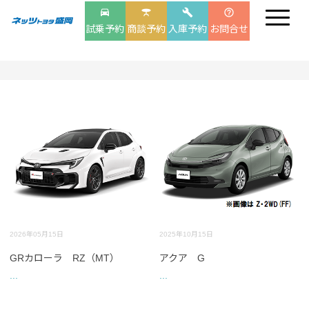
drive_eta
table_bar
build
help_outline
試乗予約
商談予約
入庫予約
お問合せ
2026年05月15日
2025年10月15日
GRカローラ RZ（MT）
アクア G
...
...