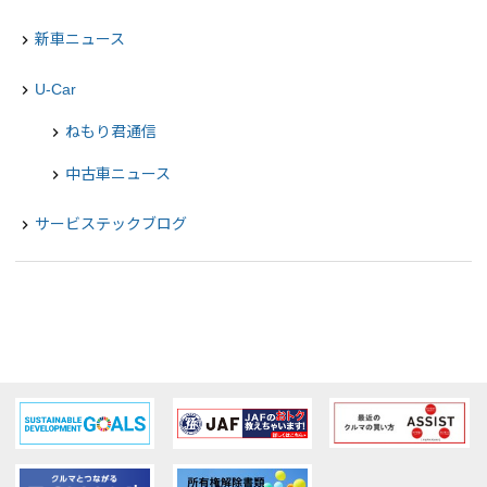
新車ニュース
navigate_next
U-Car
navigate_next
ねもり君通信
chevron_right
中古車ニュース
chevron_right
サービステックブログ
navigate_next