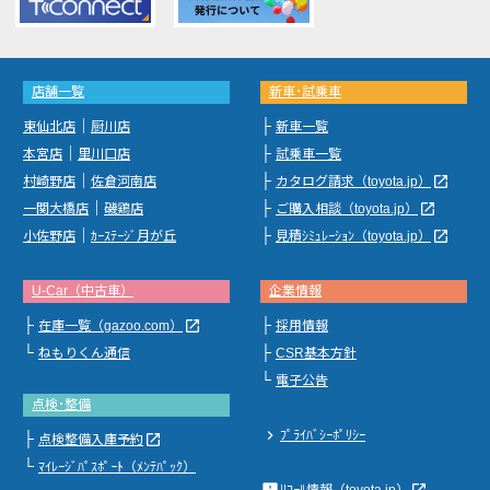
店舗一覧
新車･試乗車
｜
├
東仙北店
厨川店
新車一覧
｜
├
本宮店
里川口店
試乗車一覧
｜
├
launch
村崎野店
佐倉河南店
カタログ請求（toyota.jp）
｜
├
launch
一関大橋店
磯鶏店
ご購入相談（toyota.jp）
｜
├
launch
小佐野店
ｶｰｽﾃｰｼﾞ月が丘
見積ｼﾐｭﾚｰｼｮﾝ（toyota.jp）
U-Car（中古車）
企業情報
├
├
launch
在庫一覧（gazoo.com）
採用情報
└
├
ねもりくん通信
CSR基本方針
└
電子公告
点検･整備
chevron_right
ﾌﾟﾗｲﾊﾞｼｰﾎﾟﾘｼｰ
├
launch
点検整備入庫予約
└
ﾏｲﾚｰｼﾞﾊﾟｽﾎﾟｰﾄ（ﾒﾝﾃﾊﾟｯｸ）