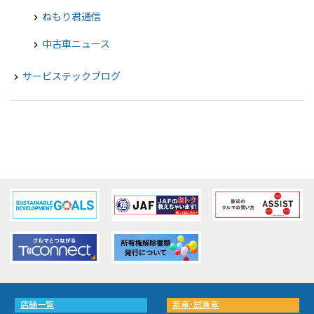
ねもり君通信
chevron_right
中古車ニュース
chevron_right
サービステックブログ
navigate_next
店舗一覧
新車･試乗車