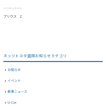
2025年10月08日
プリウス Z
...
ネッツトヨタ盛岡お知らせカテゴリ
お知らせ
navigate_next
イベント
navigate_next
新車ニュース
navigate_next
U-Car
navigate_next