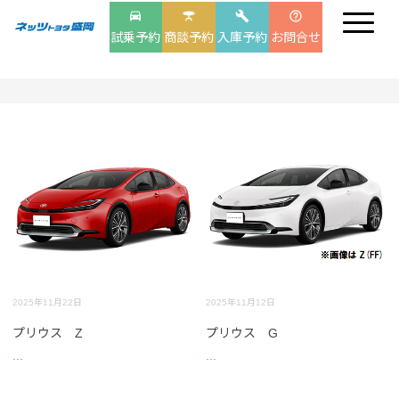
drive_eta
table_bar
build
help_outline
試乗予約
商談予約
入庫予約
お問合せ
2025年11月22日
2025年11月12日
プリウス Z
プリウス G
...
...