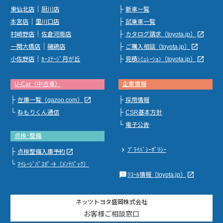
｜
├
東仙北店
厨川店
新車一覧
｜
├
本宮店
里川口店
試乗車一覧
｜
├
launch
村崎野店
佐倉河南店
カタログ請求（toyota.jp）
｜
├
launch
一関大橋店
磯鶏店
ご購入相談（toyota.jp）
｜
├
launch
小佐野店
ｶｰｽﾃｰｼﾞ月が丘
見積ｼﾐｭﾚｰｼｮﾝ（toyota.jp）
U-Car（中古車）
企業情報
├
├
launch
在庫一覧（gazoo.com）
採用情報
└
├
ねもりくん通信
CSR基本方針
└
電子公告
点検･整備
chevron_right
ﾌﾟﾗｲﾊﾞｼｰﾎﾟﾘｼｰ
├
launch
点検整備入庫予約
└
ﾏｲﾚｰｼﾞﾊﾟｽﾎﾟｰﾄ（ﾒﾝﾃﾊﾟｯｸ）
feedback
launch
ﾘｺｰﾙ情報（toyota.jp）
ネッツトヨタ盛岡株式会社
お客様ご相談窓口