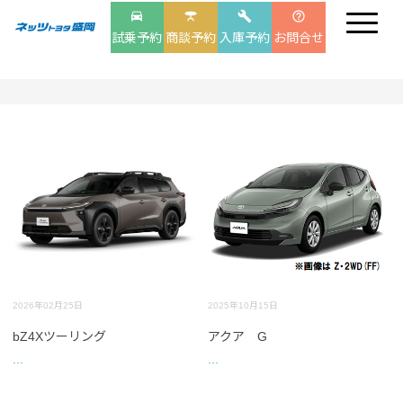
drive_eta
table_bar
build
help_outline
試乗予約
商談予約
入庫予約
お問合せ
2026年02月25日
2025年10月15日
bZ4Xツーリング
アクア G
...
...