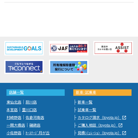
店舗一覧
新車･試乗車
｜
├
東仙北店
厨川店
新車一覧
｜
├
本宮店
里川口店
試乗車一覧
｜
├
launch
村崎野店
佐倉河南店
カタログ請求（toyota.jp）
｜
├
launch
一関大橋店
磯鶏店
ご購入相談（toyota.jp）
｜
├
launch
小佐野店
ｶｰｽﾃｰｼﾞ月が丘
見積ｼﾐｭﾚｰｼｮﾝ（toyota.jp）