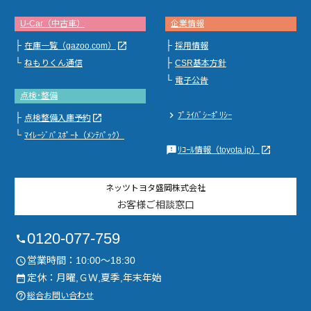
U-Car（中古車）
企業情報
├
├
launch
在庫一覧（gazoo.com）
採用情報
└
├
ねもりくん通信
CSR基本方針
└
電子公告
点検･整備
chevron_right
ﾌﾟﾗｲﾊﾞｼｰﾎﾟﾘｼｰ
├
launch
点検整備入庫予約
└
ﾏｲﾚｰｼﾞﾊﾟｽﾎﾟｰﾄ（ﾒﾝﾃﾊﾟｯｸ）
feedback
launch
ﾘｺｰﾙ情報（toyota.jp）
ネッツトヨタ盛岡株式会社
お客様ご相談窓口
0120-077-759
phone
営業時間：10:00～18:30
access_time
定休：月曜,ＧＷ,夏季,年末年始
date_range
help_outline
総合お問い合わせ