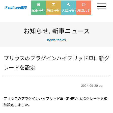
drive_eta
table_bar
build
help_outline
試乗予約
商談予約
入庫予約
お問合せ
お知らせ
,
新車ニュース
news topics
プリウスのプラグインハイブリッド車に新グ
レードを設定
2024-09-20 up
プリウスのプラグインハイブリッド車（PHEV）にGグレードを追
加設定しました。