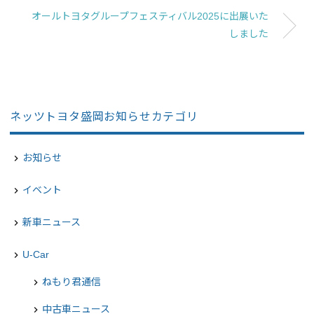
オールトヨタグループフェスティバル2025に出展いた
しました
ネッツトヨタ盛岡お知らせカテゴリ
お知らせ
navigate_next
イベント
navigate_next
新車ニュース
navigate_next
U-Car
navigate_next
ねもり君通信
chevron_right
中古車ニュース
chevron_right