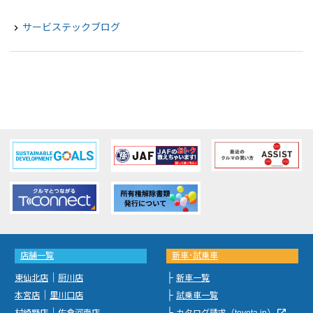
サービステックブログ
navigate_next
店舗一覧
新車･試乗車
｜
├
東仙北店
厨川店
新車一覧
｜
├
本宮店
里川口店
試乗車一覧
｜
├
launch
村崎野店
佐倉河南店
カタログ請求（toyota.jp）