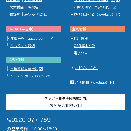
｜
├
launch
一関大橋店
磯鶏店
ご購入相談（toyota.jp）
｜
├
launch
小佐野店
ｶｰｽﾃｰｼﾞ月が丘
見積ｼﾐｭﾚｰｼｮﾝ（toyota.jp）
U-Car（中古車）
企業情報
├
├
launch
在庫一覧（gazoo.com）
採用情報
└
├
ねもりくん通信
CSR基本方針
└
電子公告
点検･整備
chevron_right
ﾌﾟﾗｲﾊﾞｼｰﾎﾟﾘｼｰ
├
launch
点検整備入庫予約
└
ﾏｲﾚｰｼﾞﾊﾟｽﾎﾟｰﾄ（ﾒﾝﾃﾊﾟｯｸ）
feedback
launch
ﾘｺｰﾙ情報（toyota.jp）
ネッツトヨタ盛岡株式会社
お客様ご相談窓口
0120-077-759
phone
営業時間：10:00～18:30
access_time