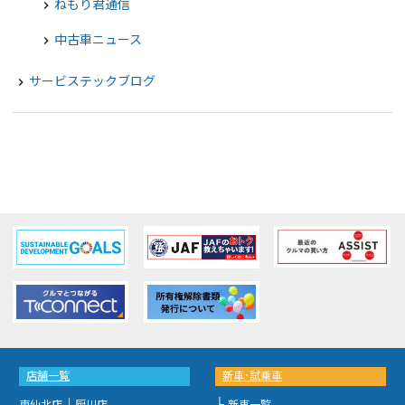
ねもり君通信
chevron_right
中古車ニュース
chevron_right
サービステックブログ
navigate_next
店舗一覧
新車･試乗車
｜
├