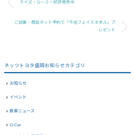
ライズ・ルーミー好評発売中
ご試乗・商談ネット予約で「今治フェイスタオル」プ
レゼント
ネッツトヨタ盛岡お知らせカテゴリ
お知らせ
navigate_next
イベント
navigate_next
新車ニュース
navigate_next
U-Car
navigate_next