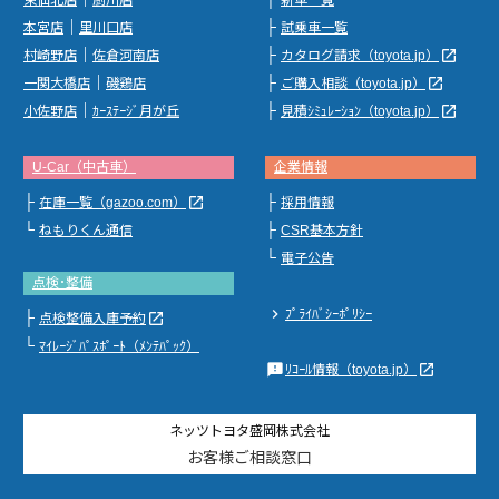
東仙北店
厨川店
新車一覧
｜
├
本宮店
里川口店
試乗車一覧
｜
├
launch
村崎野店
佐倉河南店
カタログ請求（toyota.jp）
｜
├
launch
一関大橋店
磯鶏店
ご購入相談（toyota.jp）
｜
├
launch
小佐野店
ｶｰｽﾃｰｼﾞ月が丘
見積ｼﾐｭﾚｰｼｮﾝ（toyota.jp）
U-Car（中古車）
企業情報
├
├
launch
在庫一覧（gazoo.com）
採用情報
└
├
ねもりくん通信
CSR基本方針
└
電子公告
点検･整備
chevron_right
ﾌﾟﾗｲﾊﾞｼｰﾎﾟﾘｼｰ
├
launch
点検整備入庫予約
└
ﾏｲﾚｰｼﾞﾊﾟｽﾎﾟｰﾄ（ﾒﾝﾃﾊﾟｯｸ）
feedback
launch
ﾘｺｰﾙ情報（toyota.jp）
ネッツトヨタ盛岡株式会社
お客様ご相談窓口