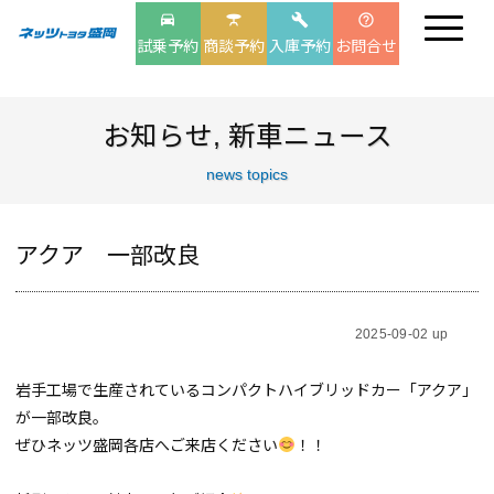
drive_eta
table_bar
build
help_outline
試乗予約
商談予約
入庫予約
お問合せ
お知らせ
,
新車ニュース
news topics
アクア 一部改良
2025-09-02 up
岩手工場で生産されているコンパクトハイブリッドカー「アクア」
が一部改良。
ぜひネッツ盛岡各店へご来店ください
！！