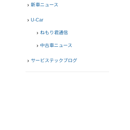
新車ニュース
navigate_next
U-Car
navigate_next
ねもり君通信
chevron_right
中古車ニュース
chevron_right
サービステックブログ
navigate_next