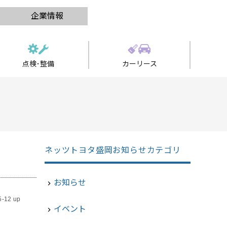
企業情報
点検･整備
カーリース
ネッツトヨタ盛岡お知らせカテゴリ
お知らせ
navigate_next
5-12 up
イベント
navigate_next