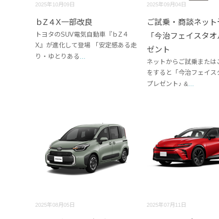
2025年10月09日
2025年09月04日
ｂZ４X一部改良
ご試乗・商談ネット
トヨタのSUV電気自動車『ｂZ４
「今治フェイスタオ
X』が進化して登場 「安定感ある走
ゼント
り・ゆとりある
...
ネットからご試乗または
をすると「今治フェイス
プレゼント♪ &
...
2025年08月05日
2025年07月11日