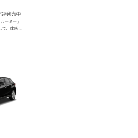
好評発売中
・ルーミー」
して、体感し