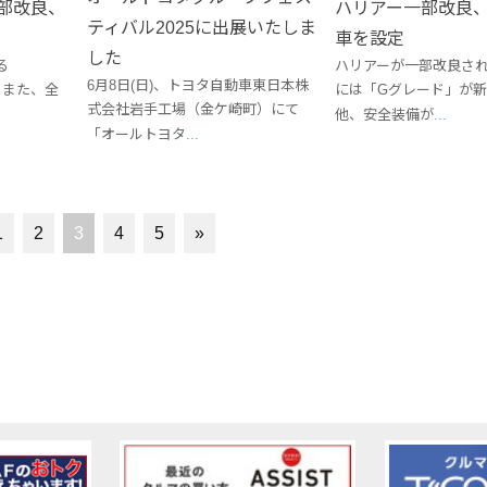
部改良、
ハリアー一部改良
ティバル2025に出展いたしま
車を設定
した
る
ハリアーが一部改良され
6月8日(日)、トヨタ自動車東日本株
 また、全
には「Gグレード」が
式会社岩手工場（金ケ崎町）にて
他、安全装備が
...
「オールトヨタ
...
1
2
3
4
5
»