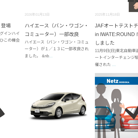
2026年01月13日
2025年11月18日
」登場
ハイエース（バン・ワゴン・
JAFオートテスト
ラグインハイ
コミューター）一部改良
in IWATE:ROUN
ぜひこの機会
ハイエース（バン・ワゴン・コミュ
しました
ーター）が１／１３に一部改良され
11月9日(日)東北自動
ました。 &nb
...
ートインターチェンジ
催された
...