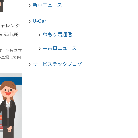
新車ニュース
navigate_next
U-Car
navigate_next
チャレンジ
D Ⅳに出展
ねもり君通信
chevron_right
中古車ニュース
chevron_right
車道 平泉スマ
駐車場にて開
サービステックブログ
navigate_next