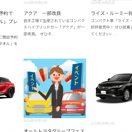
2025年09月02日
2025年09月01日
予約で
アクア 一部改良
ライズ・ルーミー
岩手工場で生産されているコンパク
コンパクト車「ライズ
ル」プレ
トハイブリッドカー「アクア」が一
好評発売中！ ぜひ試乗
部改良。 ぜひネ
...
てください♪
...
ご商談予約
タオル」を
2025年06月14日
2025年06月11日
オールトヨタグループフェス