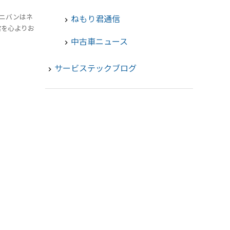
ニバンはネ
ねもり君通信
chevron_right
店を心よりお
中古車ニュース
chevron_right
サービステックブログ
navigate_next