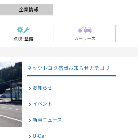
企業情報
点検･整備
カーリース
ネッツトヨタ盛岡お知らせカテゴリ
お知らせ
navigate_next
イベント
navigate_next
新車ニュース
navigate_next
U-Car
navigate_next