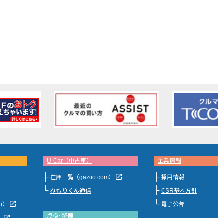
U-Car（中古車）
企業情報
├
├
launch
在庫一覧（gazoo.com）
採用情報
└
├
ねもりくん通信
CSR基本方針
└
launch
jp）
電子公告
点検･整備
launch
）