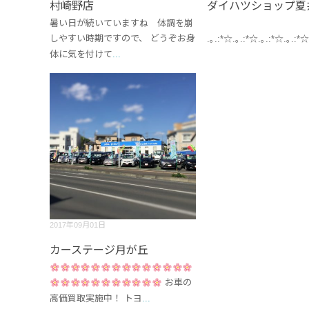
村崎野店
ダイハツショップ夏
暑い日が続いていますね 体調を崩
しやすい時期ですので、 どうぞお身
.｡.:*☆.｡.:*☆.｡.:*☆.｡.:*☆
体に気を付けて
...
2017年09月01日
カーステージ月が丘
お車の
高価買取実施中！ トヨ
...