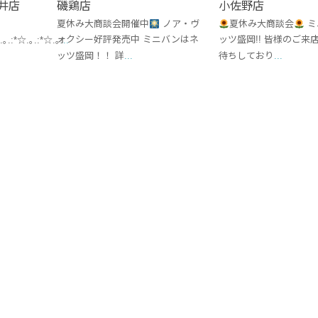
井店
磯鶏店
小佐野店
夏休み大商談会開催中
ノア・ヴ
夏休み大商談会
ミ
ォクシー好評発売中 ミニバンはネ
ッツ盛岡!! 皆様のご来
.｡.:*☆.｡.:*☆.｡
...
ッツ盛岡！！ 詳
...
待ちしており
...