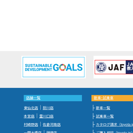
店舗一覧
新車･試乗車
｜
├
東仙北店
厨川店
新車一覧
｜
├
本宮店
里川口店
試乗車一覧
｜
├
村崎野店
佐倉河南店
カタログ請求（toyota.
｜
├
一関大橋店
磯鶏店
ご購入相談（toyota.jp