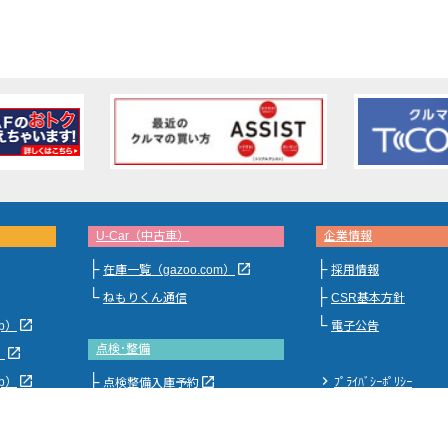
U-Car（中古車）
企業情報
├
├
launch
在庫一覧（gazoo.com）
採用情報
└
├
ねもりくん通信
CSR基本方針
└
launch
jp）
電子公告
点検･整備
launch
）
├
launch
chevron_right
launch
jp）
ﾌﾟﾗｲﾊﾞｼｰﾎﾟﾘｼｰ
点検整備入庫予約
└
ﾏｲﾚｰｼﾞﾊﾟｽﾎﾟｰﾄ（ﾒﾝﾃﾊﾟｯｸ）
feedback
ﾘｺｰﾙ情報（toyota.jp