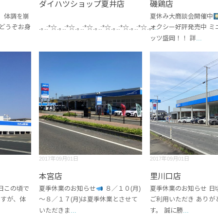
ダイハツショップ夏井店
磯鶏店
 体調を崩
夏休み大商談会開催中
 どうぞお身
ォクシー好評発売中 ミ
.｡.:*☆.｡.:*☆.｡.:*☆.｡.:*☆.｡.:*☆.｡.:*☆.｡
...
ッツ盛岡！！ 詳
...
2017年09月01日
2017年09月01日
本宮店
里川口店
日この頃で
夏季休業のお知らせ
８／１０(月)
夏季休業のお知らせ 日
すが、体
～８／１７(月)は夏季休業とさせて
ご利用いただき ありが
いただきま
...
す。 誠に勝
...