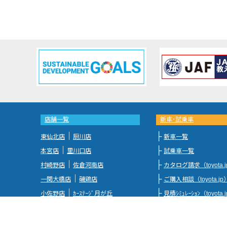
店舗一覧
新車･試乗車
｜
├
東仙北店
厨川店
新車一覧
｜
├
本宮店
里川口店
試乗車一覧
｜
├
村崎野店
佐倉河南店
カタログ請求（toyota.
｜
├
一関大橋店
磯鶏店
ご購入相談（toyota.jp
｜
├
小佐野店
ｶｰｽﾃｰｼﾞ月が丘
見積ｼﾐｭﾚｰｼｮﾝ（toyota.