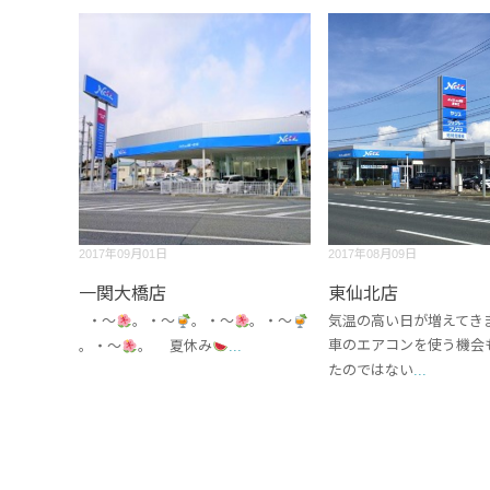
2017年09月01日
2017年08月09日
一関大橋店
東仙北店
・～
。・～
。・～
。・～
気温の高い日が増えてき
車のエアコンを使う機会
。・～
。 夏休み
...
たのではない
...