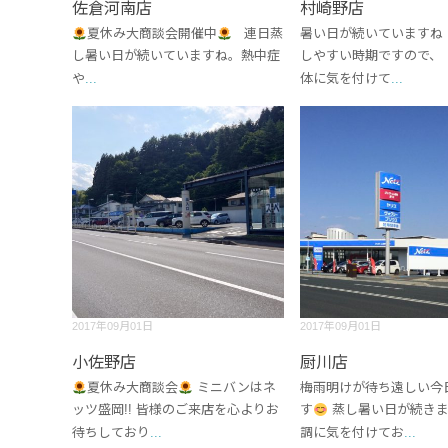
佐倉河南店
村崎野店
夏休み大商談会開催中
連日蒸
暑い日が続いていますね
し暑い日が続いていますね。熱中症
しやすい時期ですので、
や
...
体に気を付けて
...
2017年09月01日
2017年09月01日
小佐野店
厨川店
夏休み大商談会
ミニバンはネ
梅雨明けが待ち遠しい今
ッツ盛岡!! 皆様のご来店を心よりお
す
蒸し暑い日が続きま
待ちしており
...
調に気を付けてお
...