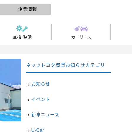
企業情報
点検･整備
カーリース
ネッツトヨタ盛岡お知らせカテゴリ
お知らせ
navigate_next
イベント
navigate_next
新車ニュース
navigate_next
U-Car
navigate_next