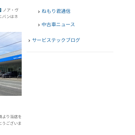
ノア・ヴ
ねもり君通信
chevron_right
ニバンはネ
中古車ニュース
chevron_right
サービステックブログ
navigate_next
頃より当店を
とうございま