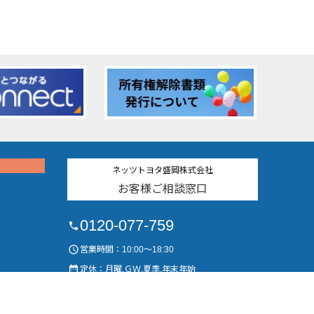
ネッツトヨタ盛岡株式会社
お客様ご相談窓口
0120-077-759
phone
access_time
営業時間：10:00～18:30
date_range
定休：月曜,ＧＷ,夏季,年末年始
help_outline
総合お問い合わせ
launch
）