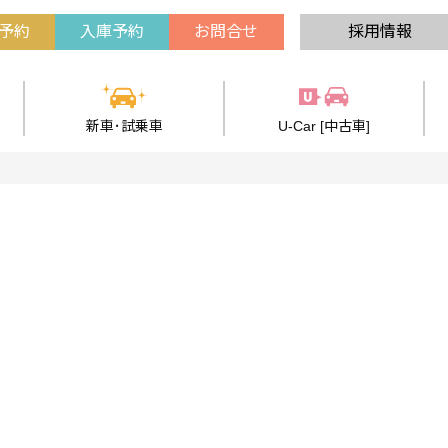
予約
入庫予約
お問合せ
採用情報
新車･試乗車
U-Car [中古車]