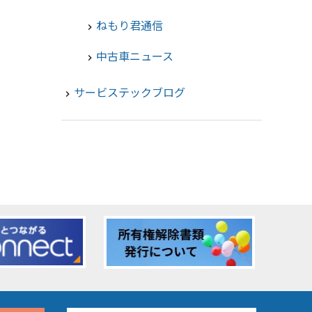
ねもり君通信
chevron_right
中古車ニュース
chevron_right
サービステックブログ
navigate_next