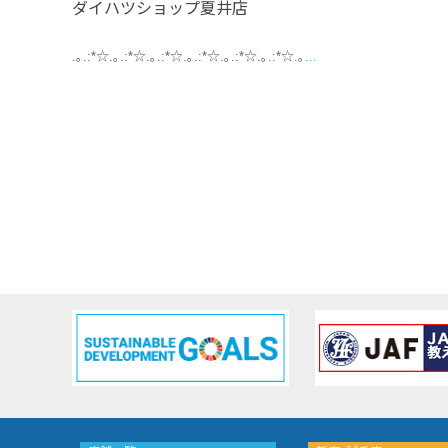
ダイハツショップ夏井店
.｡.:*☆.｡.:*☆.｡.:*☆.｡.:*☆.｡.:*☆.｡.:*☆.｡
...