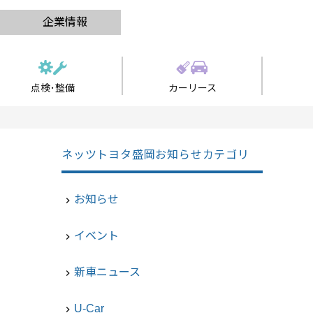
企業情報
点検･整備
カーリース
ネッツトヨタ盛岡お知らせカテゴリ
お知らせ
navigate_next
イベント
navigate_next
新車ニュース
navigate_next
U-Car
navigate_next