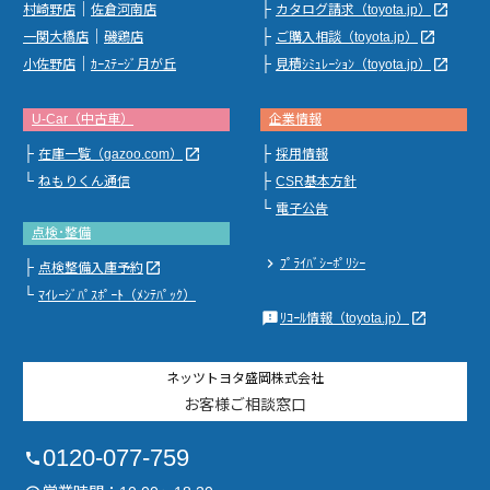
｜
├
launch
村崎野店
佐倉河南店
カタログ請求（toyota.jp）
｜
├
launch
一関大橋店
磯鶏店
ご購入相談（toyota.jp）
｜
├
launch
小佐野店
ｶｰｽﾃｰｼﾞ月が丘
見積ｼﾐｭﾚｰｼｮﾝ（toyota.jp）
U-Car（中古車）
企業情報
├
├
launch
在庫一覧（gazoo.com）
採用情報
└
├
ねもりくん通信
CSR基本方針
└
電子公告
点検･整備
chevron_right
ﾌﾟﾗｲﾊﾞｼｰﾎﾟﾘｼｰ
├
launch
点検整備入庫予約
└
ﾏｲﾚｰｼﾞﾊﾟｽﾎﾟｰﾄ（ﾒﾝﾃﾊﾟｯｸ）
feedback
launch
ﾘｺｰﾙ情報（toyota.jp）
ネッツトヨタ盛岡株式会社
お客様ご相談窓口
0120-077-759
phone