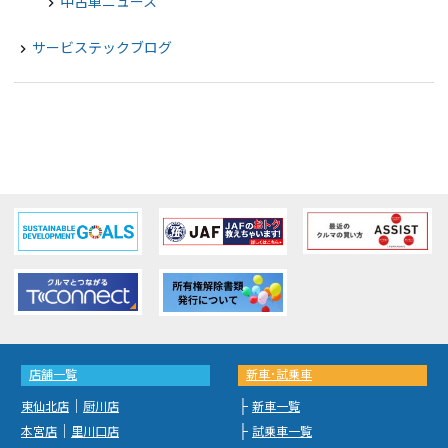
中古車ニュース
chevron_right
サービステックブログ
navigate_next
店舗一覧
新車･試乗車
｜
├
東仙北店
厨川店
新車一覧
｜
├
本宮店
里川口店
試乗車一覧