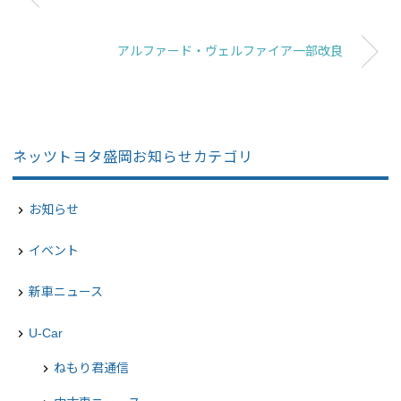
アルファード・ヴェルファイア一部改良
ネッツトヨタ盛岡お知らせカテゴリ
お知らせ
navigate_next
イベント
navigate_next
新車ニュース
navigate_next
U-Car
navigate_next
ねもり君通信
chevron_right