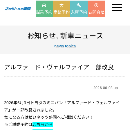
drive_eta
table_bar
build
help_outline
試乗予約
商談予約
入庫予約
お問合せ
お知らせ
,
新車ニュース
news topics
アルファード・ヴェルファイア一部改良
2026-06-03 up
2026年6月3日トヨタのミニバン「アルファード・ヴェルファイ
ア」が一部改良されました。
気になる方はぜひネッツ盛岡へご相談ください！
※ご試乗予約は
こちらから