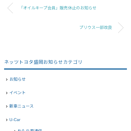
「オイルキープ会員」販売休止のお知らせ
プリウス一部改良
ネッツトヨタ盛岡お知らせカテゴリ
お知らせ
navigate_next
イベント
navigate_next
新車ニュース
navigate_next
U-Car
navigate_next