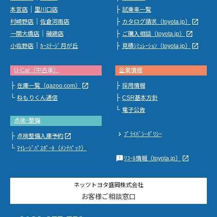
｜
├
本宮店
里川口店
試乗車一覧
｜
├
launch
村崎野店
佐倉河南店
カタログ請求（toyota.jp）
｜
├
launch
一関大橋店
磯鶏店
ご購入相談（toyota.jp）
｜
├
launch
小佐野店
ｶｰｽﾃｰｼﾞ月が丘
見積ｼﾐｭﾚｰｼｮﾝ（toyota.jp）
U-Car（中古車）
企業情報
├
├
launch
在庫一覧（gazoo.com）
採用情報
└
├
ねもりくん通信
CSR基本方針
└
電子公告
点検･整備
chevron_right
ﾌﾟﾗｲﾊﾞｼｰﾎﾟﾘｼｰ
├
launch
点検整備入庫予約
└
ﾏｲﾚｰｼﾞﾊﾟｽﾎﾟｰﾄ（ﾒﾝﾃﾊﾟｯｸ）
feedback
launch
ﾘｺｰﾙ情報（toyota.jp）
ネッツトヨタ盛岡株式会社
お客様ご相談窓口