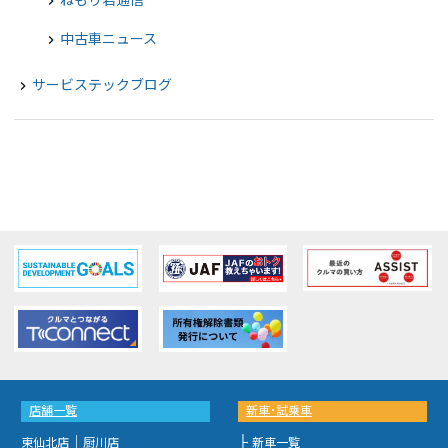
ねもり君通信
chevron_right
中古車ニュース
chevron_right
サービステックブログ
navigate_next
店舗一覧
新車･試乗車
｜
├
東仙北店
厨川店
新車一覧