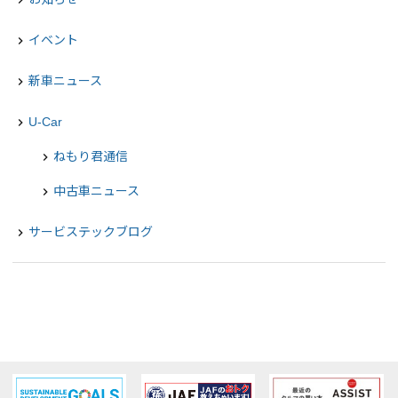
イベント
navigate_next
新車ニュース
navigate_next
U-Car
navigate_next
ねもり君通信
chevron_right
中古車ニュース
chevron_right
サービステックブログ
navigate_next