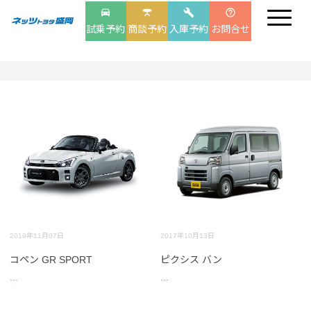
drive_eta
table_bar
build
help_outline
試乗予約
商談予約
入庫予約
お問合せ
2019年11月07日
2017年10月13日
コペン GR SPORT
ピクシス バン
...
...