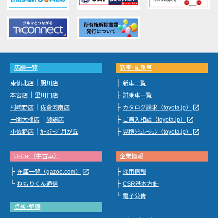
店舗一覧
新車･試乗車
｜
├
東仙北店
厨川店
新車一覧
｜
├
本宮店
里川口店
試乗車一覧
｜
├
launch
村崎野店
佐倉河南店
カタログ請求（toyota.jp）
｜
├
launch
一関大橋店
磯鶏店
ご購入相談（toyota.jp）
｜
├
launch
小佐野店
ｶｰｽﾃｰｼﾞ月が丘
見積ｼﾐｭﾚｰｼｮﾝ（toyota.jp）
U-Car（中古車）
企業情報
├
├
launch
在庫一覧（gazoo.com）
採用情報
└
├
ねもりくん通信
CSR基本方針
└
電子公告
点検･整備